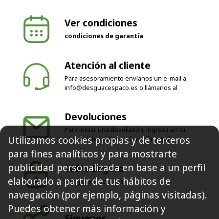
Ver condiciones
condiciones de garantía
Atención al cliente
Para asesoramiento envíanos un e-mail a
info@desguacespaco.es
o llámanos al
Devoluciones
Para iniciar una devolución, ingresa en tu
Utilizamos cookies propias y de terceros
historial de pedidos o
haz clic aquí
para fines analíticos y para mostrarte
publicidad personalizada en base a un perfil
100% Seguro
elaborado a partir de tus hábitos de
Solo pagos seguros
navegación (por ejemplo, páginas visitadas).
Puedes obtener más información y
Síguenos