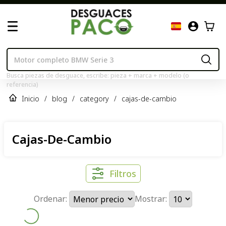
Busca piezas de desguace, escribe: pieza + marca + modelo (o
referencia)
Inicio
/
blog
/
category
/
cajas-de-cambio
Cajas-De-Cambio
Filtros
Ordenar:
Mostrar: