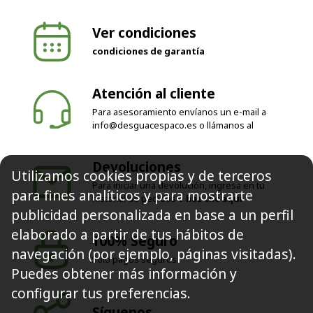
Ver condiciones
condiciones de garantía
Atención al cliente
Para asesoramiento envíanos un e-mail a
info@desguacespaco.es
o llámanos al
Devoluciones
Utilizamos cookies propias y de terceros
Para iniciar una devolución, ingresa en tu
para fines analíticos y para mostrarte
historial de pedidos o
haz clic aquí
publicidad personalizada en base a un perfil
elaborado a partir de tus hábitos de
100% Seguro
navegación (por ejemplo, páginas visitadas).
Solo pagos seguros
Puedes obtener más información y
configurar tus preferencias.
Síguenos