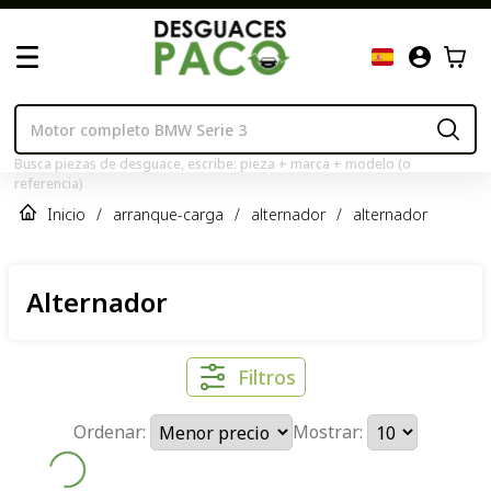
Busca piezas de desguace, escribe: pieza + marca + modelo (o
referencia)
Inicio
/
arranque-carga
/
alternador
/
alternador
Alternador
Filtros
Ordenar:
Mostrar: