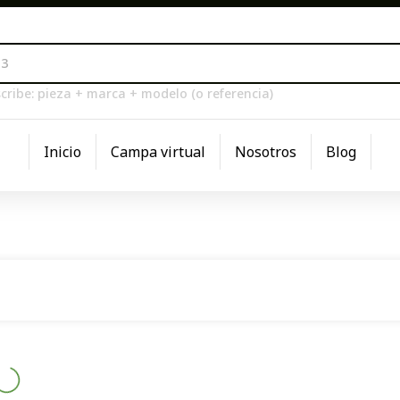
cribe: pieza + marca + modelo (o referencia)
Inicio
Campa virtual
Nosotros
Blog