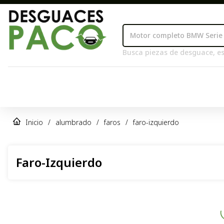
Busca piezas de desguace, es
Inicio
/
alumbrado
/
faros
/
faro-izquierdo
Faro-Izquierdo