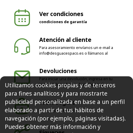
Ver condiciones
condiciones de garantía
Atención al cliente
Para asesoramiento envíanos un e-mail a
info@desguacespaco.es
o llámanos al
Devoluciones
Para iniciar una devolución, ingresa en tu
Utilizamos cookies propias y de terceros
historial de pedidos o
haz clic aquí
para fines analíticos y para mostrarte
publicidad personalizada en base a un perfil
100% Seguro
elaborado a partir de tus hábitos de
Solo pagos seguros
navegación (por ejemplo, páginas visitadas).
Puedes obtener más información y
Síguenos