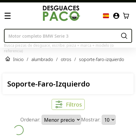
Busca piezas de desguace, escribe: pieza + marca + modelo (o
referencia)
Inicio
/
alumbrado
/
otros
/
soporte-faro-izquierdo
Soporte-Faro-Izquierdo
Filtros
Ordenar:
Mostrar: