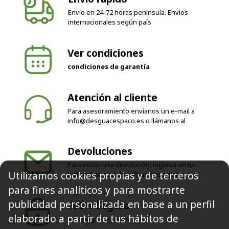
internacionales según país
Ver condiciones
condiciones de garantía
Atención al cliente
Para asesoramiento envíanos un e-mail a
info@desguacespaco.es
o llámanos al
Devoluciones
Para iniciar una devolución, ingresa en tu
historial de pedidos o
haz clic aquí
Utilizamos cookies propias y de terceros
100% Seguro
para fines analíticos y para mostrarte
Solo pagos seguros
publicidad personalizada en base a un perfil
elaborado a partir de tus hábitos de