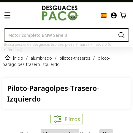
Busca piezas de desguace, escribe: pieza + marca + modelo (o
referencia)
Inicio
/
alumbrado
/
pilotos-traseros
/
piloto-
paragolpes-trasero-izquierdo
Piloto-Paragolpes-Trasero-
Izquierdo
Filtros