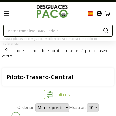
Busca piezas de desguace, escribe: pieza + marca + modelo (o
referencia)
Inicio
/
alumbrado
/
pilotos-traseros
/
piloto-trasero-
central
Piloto-Trasero-Central
Filtros
Ordenar:
Mostrar: