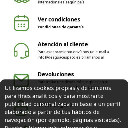
internacionales según país
Ver condiciones
condiciones de garantía
Atención al cliente
Para asesoramiento envíanos un e-mail a
info@desguacespaco.es
o llámanos al
Devoluciones
Para iniciar una devolución, ingresa en tu
Utilizamos cookies propias y de terceros
historial de pedidos o
haz clic aquí
para fines analíticos y para mostrarte
publicidad personalizada en base a un perfil
100% Seguro
elaborado a partir de tus hábitos de
Solo pagos seguros
navegación (por ejemplo, páginas visitadas).
Puedes obtener más información y