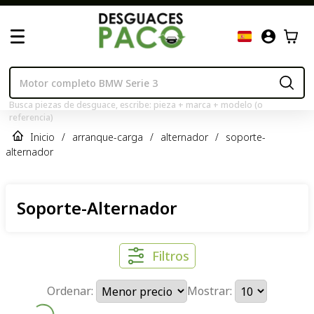
Busca piezas de desguace, escribe: pieza + marca + modelo (o
referencia)
Inicio
/
arranque-carga
/
alternador
/
soporte-
alternador
Soporte-Alternador
Filtros
Ordenar:
Mostrar: