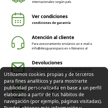
internacionales según país
Ver condiciones
condiciones de garantía
Atención al cliente
Para asesoramiento envíanos un e-mail a
info@desguacespaco.es
o llámanos al
Devoluciones
Para iniciar una devolución, ingresa en tu
Utilizamos cookies propias y de terceros
historial de pedidos o
haz clic aquí
para fines analíticos y para mostrarte
publicidad personalizada en base a un perfil
100% Seguro
elaborado a partir de tus hábitos de
Solo pagos seguros
navegación (por ejemplo, páginas visitadas).
Puedes obtener más información y