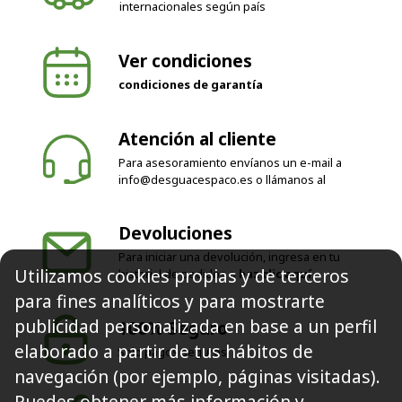
internacionales según país
Ver condiciones
condiciones de garantía
Atención al cliente
Para asesoramiento envíanos un e-mail a
info@desguacespaco.es
o llámanos al
Devoluciones
Para iniciar una devolución, ingresa en tu
Utilizamos cookies propias y de terceros
historial de pedidos o
haz clic aquí
para fines analíticos y para mostrarte
publicidad personalizada en base a un perfil
100% Seguro
elaborado a partir de tus hábitos de
Solo pagos seguros
navegación (por ejemplo, páginas visitadas).
Puedes obtener más información y