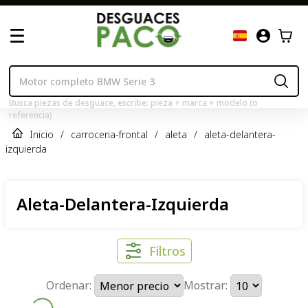
Busca piezas de desguace, escribe: pieza + marca + modelo (o
referencia)
Inicio
/
carroceria-frontal
/
aleta
/
aleta-delantera-
izquierda
Aleta-Delantera-Izquierda
Filtros
Ordenar:
Mostrar: