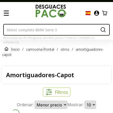
Busca piezas de desguace, escribe: pieza + marca + modelo (o
referencia)
Inicio
/
carroceria-frontal
/
otros
/
amortiguadores-
capot
Amortiguadores-Capot
Filtros
Ordenar:
Mostrar: