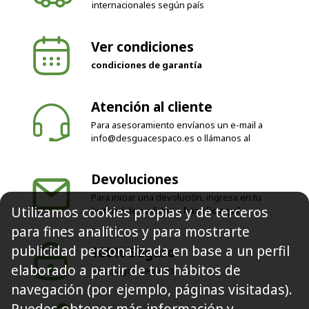
internacionales según país
Ver condiciones
condiciones de garantía
Atención al cliente
Para asesoramiento envíanos un e-mail a
info@desguacespaco.es
o llámanos al
Devoluciones
Para iniciar una devolución, ingresa en tu
Utilizamos cookies propias y de terceros
historial de pedidos o
haz clic aquí
para fines analíticos y para mostrarte
publicidad personalizada en base a un perfil
100% Seguro
elaborado a partir de tus hábitos de
Solo pagos seguros
navegación (por ejemplo, páginas visitadas).
Puedes obtener más información y