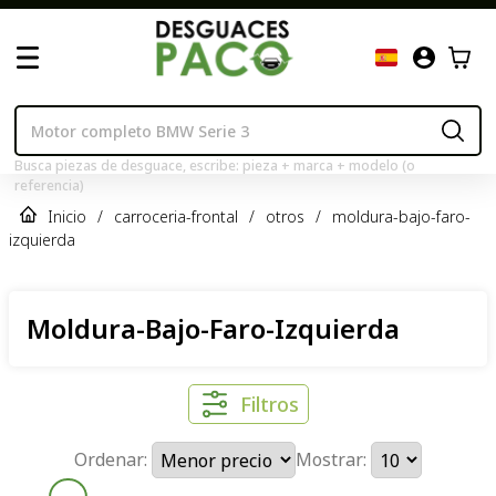
Busca piezas de desguace, escribe: pieza + marca + modelo (o
referencia)
Inicio
/
carroceria-frontal
/
otros
/
moldura-bajo-faro-
izquierda
Moldura-Bajo-Faro-Izquierda
Filtros
Ordenar:
Mostrar: