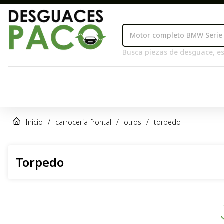
Busca piezas de desguace, es
Inicio
/
carroceria-frontal
/
otros
/
torpedo
Torpedo