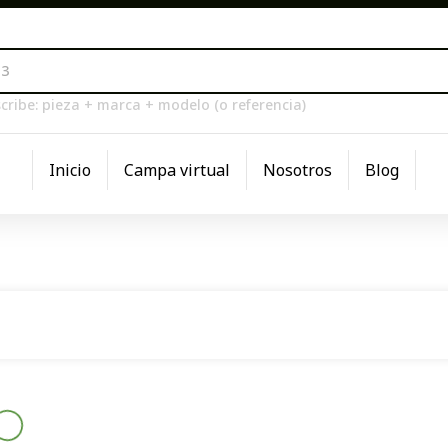
cribe: pieza + marca + modelo (o referencia)
Inicio
Campa virtual
Nosotros
Blog