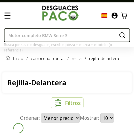
Busca piezas de desguace, escribe: pieza + marca + modelo (o
referencia)
Inicio
/
carroceria-frontal
/
rejilla
/
rejilla-delantera
Rejilla-Delantera
Filtros
Ordenar:
Mostrar: