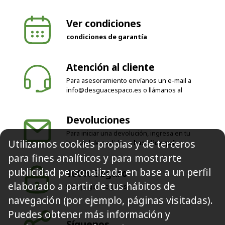
Ver condiciones
condiciones de garantía
Atención al cliente
Para asesoramiento envíanos un e-mail a
info@desguacespaco.es
o llámanos al
Devoluciones
Para iniciar una devolución, ingresa en tu
Utilizamos cookies propias y de terceros
historial de pedidos o
haz clic aquí
para fines analíticos y para mostrarte
publicidad personalizada en base a un perfil
100% Seguro
elaborado a partir de tus hábitos de
Solo pagos seguros
navegación (por ejemplo, páginas visitadas).
Puedes obtener más información y
Síguenos