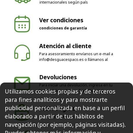
internacionales según país
Ver condiciones
condiciones de garantía
Atención al cliente
Para asesoramiento envíanos un e-mail a
info@desguacespaco.es
o llámanos al
Devoluciones
Para iniciar una devolución, ingresa en tu
Utilizamos cookies propias y de terceros
historial de pedidos o
haz clic aquí
para fines analíticos y para mostrarte
publicidad personalizada en base a un perfil
100% Seguro
elaborado a partir de tus hábitos de
Solo pagos seguros
navegación (por ejemplo, páginas visitadas).
Puedes obtener más información y