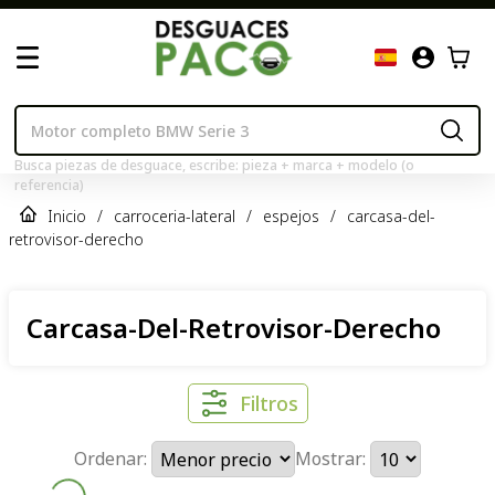
Busca piezas de desguace, escribe: pieza + marca + modelo (o
referencia)
Inicio
/
carroceria-lateral
/
espejos
/
carcasa-del-
retrovisor-derecho
Carcasa-Del-Retrovisor-Derecho
Filtros
Ordenar:
Mostrar: