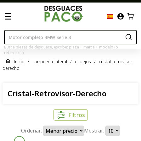
Busca piezas de desguace, escribe: pieza + marca + modelo (o
referencia)
Inicio
/
carroceria-lateral
/
espejos
/
cristal-retrovisor-
derecho
Cristal-Retrovisor-Derecho
Filtros
Ordenar:
Mostrar: