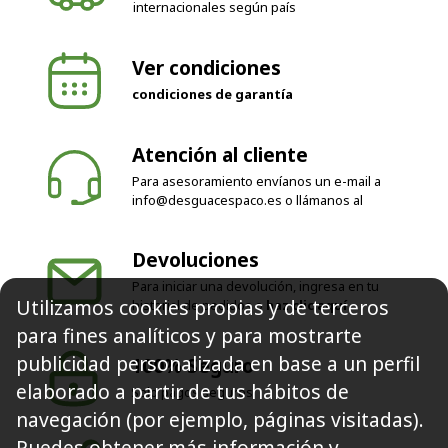
internacionales según país
Ver condiciones
condiciones de garantía
Atención al cliente
Para asesoramiento envíanos un e-mail a
info@desguacespaco.es
o llámanos al
Devoluciones
Para iniciar una devolución, ingresa en tu
Utilizamos cookies propias y de terceros
historial de pedidos o
haz clic aquí
para fines analíticos y para mostrarte
publicidad personalizada en base a un perfil
100% Seguro
elaborado a partir de tus hábitos de
Solo pagos seguros
navegación (por ejemplo, páginas visitadas).
Puedes obtener más información y