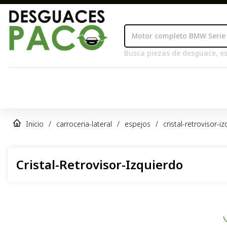
Busca piezas de desguace, es
Inicio
/
carroceria-lateral
/
espejos
/
cristal-retrovisor-i
Cristal-Retrovisor-Izquierdo