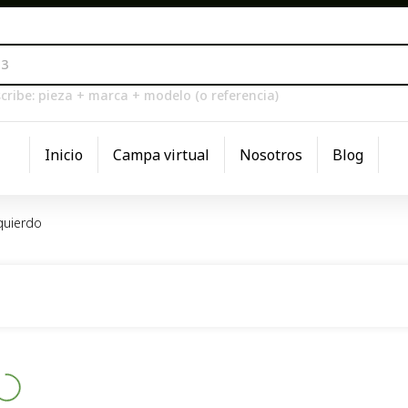
cribe: pieza + marca + modelo (o referencia)
Inicio
Campa virtual
Nosotros
Blog
zquierdo