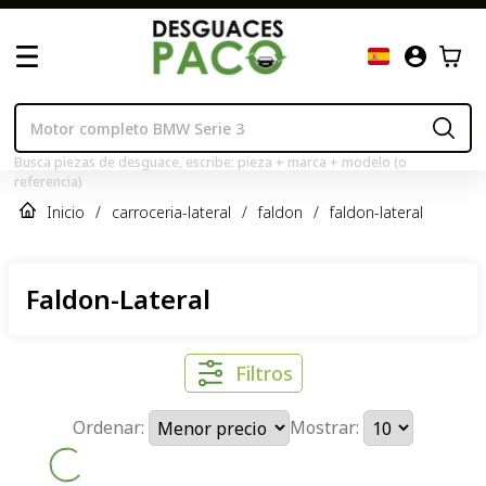
Busca piezas de desguace, escribe: pieza + marca + modelo (o
referencia)
Inicio
/
carroceria-lateral
/
faldon
/
faldon-lateral
Faldon-Lateral
Filtros
Ordenar:
Mostrar: