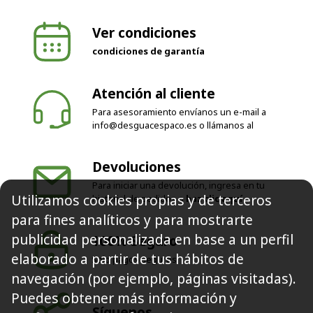
Ver condiciones
condiciones de garantía
Atención al cliente
Para asesoramiento envíanos un e-mail a
info@desguacespaco.es
o llámanos al
Devoluciones
Para iniciar una devolución, ingresa en tu
Utilizamos cookies propias y de terceros
historial de pedidos o
haz clic aquí
para fines analíticos y para mostrarte
publicidad personalizada en base a un perfil
100% Seguro
elaborado a partir de tus hábitos de
Solo pagos seguros
navegación (por ejemplo, páginas visitadas).
Puedes obtener más información y
Síguenos