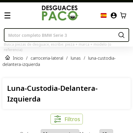
Busca piezas de desguace, escribe: pieza + marca + modelo (o
referencia)
Inicio
/
carroceria-lateral
/
lunas
/
luna-custodia-
delantera-izquierda
Luna-Custodia-Delantera-
Izquierda
Filtros