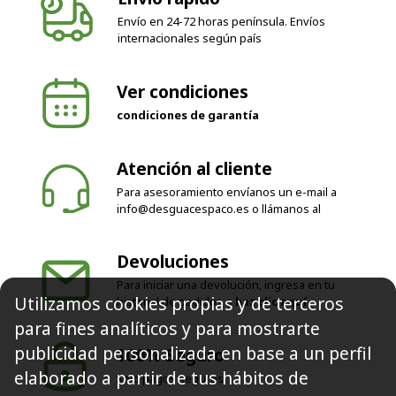
Envío en 24-72 horas península. Envíos
internacionales según país
Ver condiciones
condiciones de garantía
Atención al cliente
Para asesoramiento envíanos un e-mail a
info@desguacespaco.es
o llámanos al
Devoluciones
Para iniciar una devolución, ingresa en tu
Utilizamos cookies propias y de terceros
historial de pedidos o
haz clic aquí
para fines analíticos y para mostrarte
publicidad personalizada en base a un perfil
100% Seguro
elaborado a partir de tus hábitos de
Solo pagos seguros