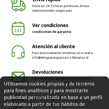
Envío en 24-72 horas península. Envíos
internacionales según país
Ver condiciones
condiciones de garantía
Atención al cliente
Para asesoramiento envíanos un e-mail a
info@desguacespaco.es
o llámanos al
Devoluciones
Para iniciar una devolución, ingresa en tu
Utilizamos cookies propias y de terceros
historial de pedidos o
haz clic aquí
para fines analíticos y para mostrarte
publicidad personalizada en base a un perfil
100% Seguro
elaborado a partir de tus hábitos de
Solo pagos seguros