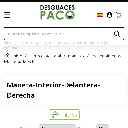
Busca piezas de desguace, escribe: pieza + marca + modelo (o
referencia)
Inicio
/
carroceria-lateral
/
manetas
/
maneta-interior-
delantera-derecha
Maneta-Interior-Delantera-
Derecha
Filtros