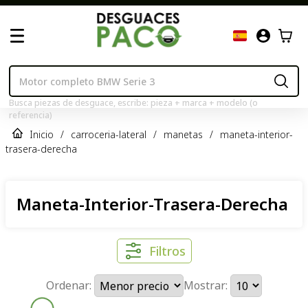
Busca piezas de desguace, escribe: pieza + marca + modelo (o
referencia)
Inicio
/
carroceria-lateral
/
manetas
/
maneta-interior-
trasera-derecha
Maneta-Interior-Trasera-Derecha
Filtros
Ordenar:
Mostrar: