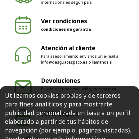
internacionales según país
Ver condiciones
condiciones de garantía
Atención al cliente
Para asesoramiento envíanos un e-mail a
info@desguacespaco.es
o llámanos al
Devoluciones
Para iniciar una devolución, ingresa en tu
Utilizamos cookies propias y de terceros
historial de pedidos o
haz clic aquí
para fines analíticos y para mostrarte
publicidad personalizada en base a un perfil
100% Seguro
elaborado a partir de tus hábitos de
Solo pagos seguros
navegación (por ejemplo, páginas visitadas).
Puedes obtener más información y