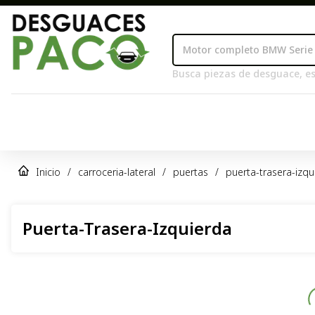
Busca piezas de desguace, es
Inicio
/
carroceria-lateral
/
puertas
/
puerta-trasera-izqu
Puerta-Trasera-Izquierda