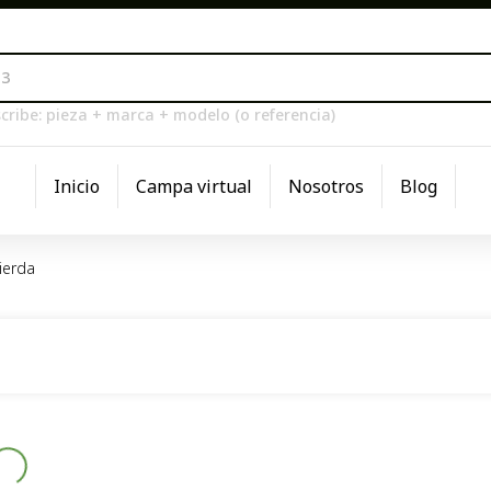
cribe: pieza + marca + modelo (o referencia)
Inicio
Campa virtual
Nosotros
Blog
ierda