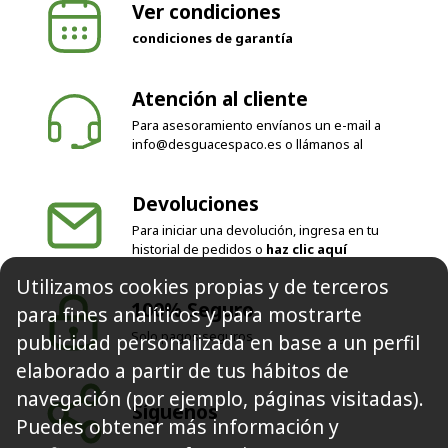
Ver condiciones
condiciones de garantía
Atención al cliente
Para asesoramiento envíanos un e-mail a
info@desguacespaco.es
o llámanos al
Devoluciones
Para iniciar una devolución, ingresa en tu
Utilizamos cookies propias y de terceros
historial de pedidos o
haz clic aquí
para fines analíticos y para mostrarte
publicidad personalizada en base a un perfil
100% Seguro
elaborado a partir de tus hábitos de
Solo pagos seguros
navegación (por ejemplo, páginas visitadas).
Puedes obtener más información y
Síguenos