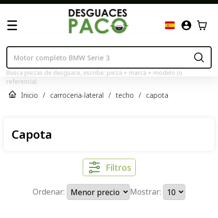
Busca piezas de desguace, escribe: pieza + marca + modelo (o
referencia)
Inicio
/
carroceria-lateral
/
techo
/
capota
Capota
Filtros
Ordenar:
Mostrar: