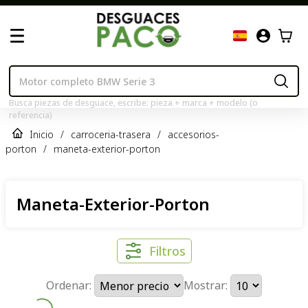
Busca piezas de desguace, escribe: pieza + marca + modelo (o
referencia)
Inicio
/
carroceria-trasera
/
accesorios-
porton
/
maneta-exterior-porton
Maneta-Exterior-Porton
Filtros
Ordenar:
Mostrar: