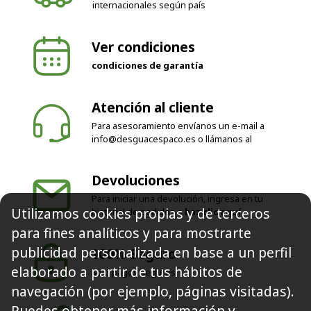
internacionales según país
Ver condiciones
condiciones de garantía
Atención al cliente
Para asesoramiento envíanos un e-mail a
info@desguacespaco.es
o llámanos al
Devoluciones
Para iniciar una devolución, ingresa en tu
Utilizamos cookies propias y de terceros
historial de pedidos o
haz clic aquí
para fines analíticos y para mostrarte
publicidad personalizada en base a un perfil
100% Seguro
elaborado a partir de tus hábitos de
Solo pagos seguros
navegación (por ejemplo, páginas visitadas).
Puedes obtener más información y