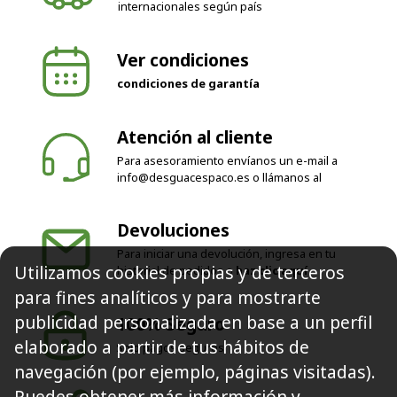
internacionales según país
Ver condiciones
condiciones de garantía
Atención al cliente
Para asesoramiento envíanos un e-mail a
info@desguacespaco.es
o llámanos al
Devoluciones
Para iniciar una devolución, ingresa en tu
Utilizamos cookies propias y de terceros
historial de pedidos o
haz clic aquí
para fines analíticos y para mostrarte
publicidad personalizada en base a un perfil
100% Seguro
elaborado a partir de tus hábitos de
Solo pagos seguros
navegación (por ejemplo, páginas visitadas).
Puedes obtener más información y