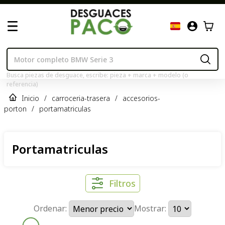
Busca piezas de desguace, escribe: pieza + marca + modelo (o
referencia)
Inicio
/
carroceria-trasera
/
accesorios-
porton
/
portamatriculas
Portamatriculas
Filtros
Ordenar:
Mostrar: