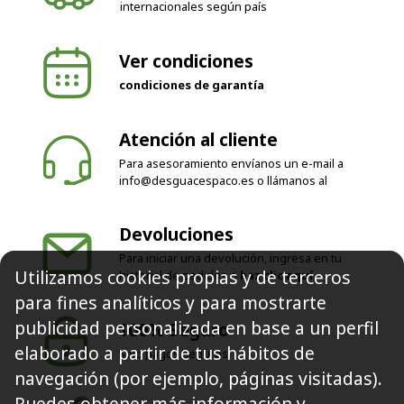
internacionales según país
Ver condiciones
condiciones de garantía
Atención al cliente
Para asesoramiento envíanos un e-mail a
info@desguacespaco.es
o llámanos al
Devoluciones
Para iniciar una devolución, ingresa en tu
Utilizamos cookies propias y de terceros
historial de pedidos o
haz clic aquí
para fines analíticos y para mostrarte
publicidad personalizada en base a un perfil
100% Seguro
elaborado a partir de tus hábitos de
Solo pagos seguros
navegación (por ejemplo, páginas visitadas).
Puedes obtener más información y