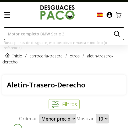
Busca piezas de desguace, escribe: pieza + marca + modelo (o
referencia)
Inicio
/
carroceria-trasera
/
otros
/
aletin-trasero-
derecho
Aletin-Trasero-Derecho
Filtros
Ordenar:
Mostrar: