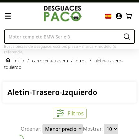
Busca piezas de desguace, escribe: pieza + marca + modelo (o
referencia)
Inicio
/
carroceria-trasera
/
otros
/
aletin-trasero-
izquierdo
Aletin-Trasero-Izquierdo
Filtros
Ordenar:
Mostrar: