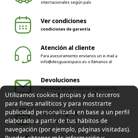
Ver condiciones
condiciones de garantía
Atención al cliente
Para asesoramiento envíanos un e-mail a
info@desguacespaco.es
o llámanos al
Devoluciones
Para iniciar una devolución, ingresa en tu
historial de pedidos o
haz clic aquí
Utilizamos cookies propias y de terceros
100% Seguro
para fines analíticos y para mostrarte
Solo pagos seguros
publicidad personalizada en base a un perfil
elaborado a partir de tus hábitos de
navegación (por ejemplo, páginas visitadas).
Síguenos
Puedes obtener más información y