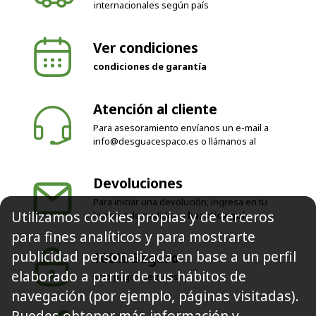
internacionales según país
Ver condiciones
condiciones de garantía
Atención al cliente
Para asesoramiento envíanos un e-mail a
info@desguacespaco.es
o llámanos al
Devoluciones
Para iniciar una devolución, ingresa en tu
Utilizamos cookies propias y de terceros
historial de pedidos o
haz clic aquí
para fines analíticos y para mostrarte
publicidad personalizada en base a un perfil
100% Seguro
elaborado a partir de tus hábitos de
Solo pagos seguros
navegación (por ejemplo, páginas visitadas).
Puedes obtener más información y