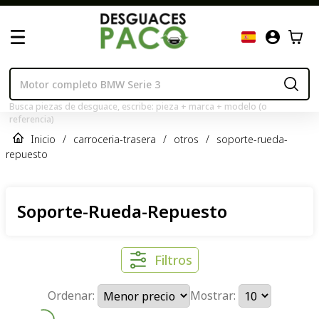
Busca piezas de desguace, escribe: pieza + marca + modelo (o
referencia)
Inicio
/
carroceria-trasera
/
otros
/
soporte-rueda-
repuesto
Soporte-Rueda-Repuesto
Filtros
Ordenar:
Mostrar: