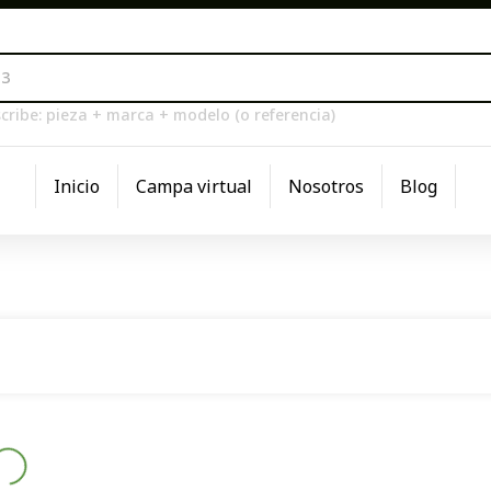
cribe: pieza + marca + modelo (o referencia)
Inicio
Campa virtual
Nosotros
Blog