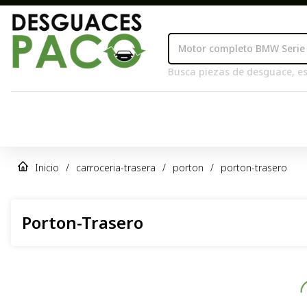
Busca piezas de desguace, es
Inicio
/
carroceria-trasera
/
porton
/
porton-trasero
Porton-Trasero