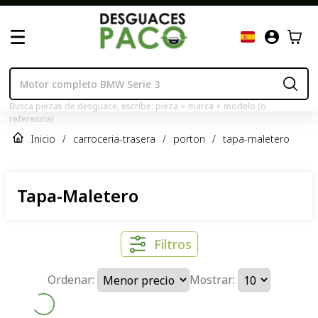
Busca piezas de desguace, escribe: pieza + marca + modelo (o
referencia)
Inicio
/
carroceria-trasera
/
porton
/
tapa-maletero
Tapa-Maletero
Filtros
Ordenar:
Mostrar: