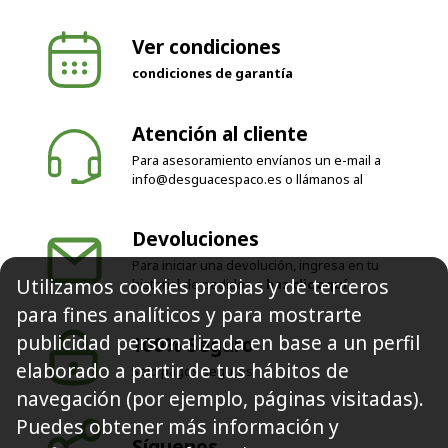
Ver condiciones
condiciones de garantía
Atención al cliente
Para asesoramiento envíanos un e-mail a
info@desguacespaco.es
o llámanos al
Devoluciones
Para iniciar una devolución, ingresa en tu
Utilizamos cookies propias y de terceros
historial de pedidos o
haz clic aquí
para fines analíticos y para mostrarte
publicidad personalizada en base a un perfil
100% Seguro
elaborado a partir de tus hábitos de
Solo pagos seguros
navegación (por ejemplo, páginas visitadas).
Puedes obtener más información y
Síguenos