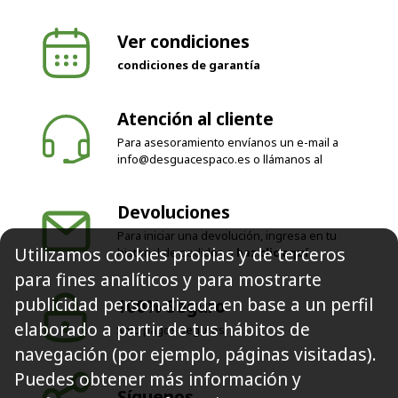
Ver condiciones
condiciones de garantía
Atención al cliente
Para asesoramiento envíanos un e-mail a
info@desguacespaco.es
o llámanos al
Devoluciones
Para iniciar una devolución, ingresa en tu
Utilizamos cookies propias y de terceros
historial de pedidos o
haz clic aquí
para fines analíticos y para mostrarte
publicidad personalizada en base a un perfil
100% Seguro
elaborado a partir de tus hábitos de
Solo pagos seguros
navegación (por ejemplo, páginas visitadas).
Puedes obtener más información y
Síguenos