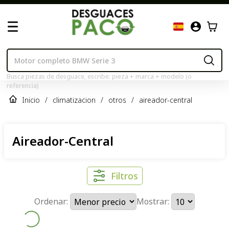
Busca piezas de desguace, escribe: pieza + marca + modelo (o
referencia)
Inicio
/
climatizacion
/
otros
/
aireador-central
Aireador-Central
Filtros
Ordenar:
Mostrar: