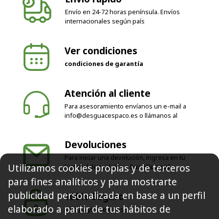
Envío en 24-72 horas península. Envíos
internacionales según país
Ver condiciones
condiciones de garantía
Atención al cliente
Para asesoramiento envíanos un e-mail a
info@desguacespaco.es
o llámanos al
Devoluciones
Para iniciar una devolución, ingresa en tu
Utilizamos cookies propias y de terceros
historial de pedidos o
haz clic aquí
para fines analíticos y para mostrarte
publicidad personalizada en base a un perfil
100% Seguro
elaborado a partir de tus hábitos de
Solo pagos seguros