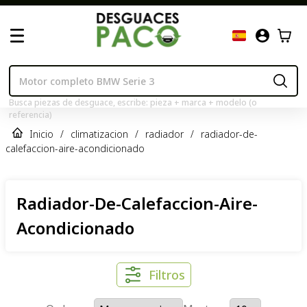
Busca piezas de desguace, escribe: pieza + marca + modelo (o
referencia)
Inicio
/
climatizacion
/
radiador
/
radiador-de-
calefaccion-aire-acondicionado
Radiador-De-Calefaccion-Aire-
Acondicionado
Filtros