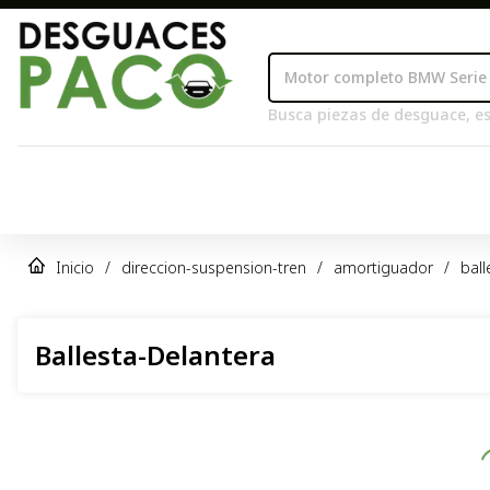
Busca piezas de desguace, es
Inicio
/
direccion-suspension-tren
/
amortiguador
/
ball
Ballesta-Delantera