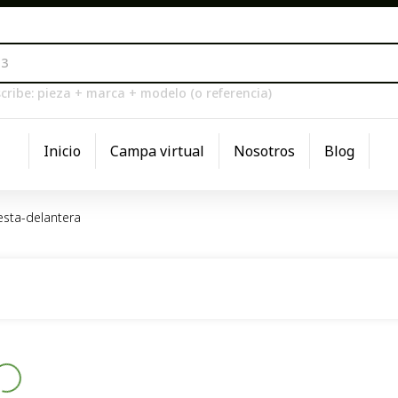
cribe: pieza + marca + modelo (o referencia)
Inicio
Campa virtual
Nosotros
Blog
esta-delantera