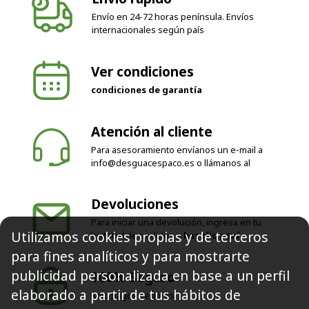
Envío en 24-72 horas península. Envíos
internacionales según país
Ver condiciones
condiciones de garantía
Atención al cliente
Para asesoramiento envíanos un e-mail a
info@desguacespaco.es
o llámanos al
Devoluciones
Para iniciar una devolución, ingresa en tu
Utilizamos cookies propias y de terceros
historial de pedidos o
haz clic aquí
para fines analíticos y para mostrarte
publicidad personalizada en base a un perfil
100% Seguro
elaborado a partir de tus hábitos de
Solo pagos seguros