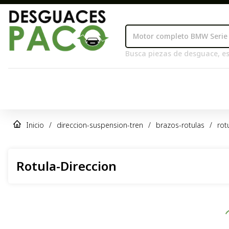
Busca piezas de desguace, es
Inicio
/
direccion-suspension-tren
/
brazos-rotulas
/
rot
Rotula-Direccion