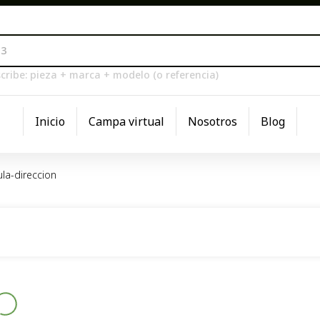
cribe: pieza + marca + modelo (o referencia)
Inicio
Campa virtual
Nosotros
Blog
ula-direccion