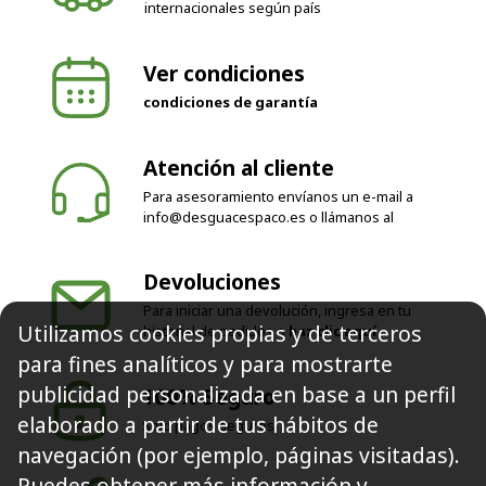
Ver condiciones
condiciones de garantía
Atención al cliente
Para asesoramiento envíanos un e-mail a
info@desguacespaco.es
o llámanos al
Devoluciones
Para iniciar una devolución, ingresa en tu
historial de pedidos o
haz clic aquí
Utilizamos cookies propias y de terceros
100% Seguro
para fines analíticos y para mostrarte
Solo pagos seguros
publicidad personalizada en base a un perfil
elaborado a partir de tus hábitos de
navegación (por ejemplo, páginas visitadas).
Síguenos
Puedes obtener más información y