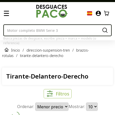
Busca piezas de desguace, escribe: pieza + marca + modelo (o
referencia)
Inicio
/
direccion-suspension-tren
/
brazos-
rotulas
/
tirante-delantero-derecho
Tirante-Delantero-Derecho
Filtros
Ordenar:
Mostrar: