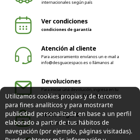
Ver condiciones
condiciones de garantía
Atención al cliente
Para asesoramiento envíanos un e-mail a
info@desguacespaco.es
o llámanos al
Devoluciones
Para iniciar una devolución, ingresa en tu
historial de pedidos o
haz clic aquí
Utilizamos cookies propias y de terceros
100% Seguro
para fines analíticos y para mostrarte
Solo pagos seguros
publicidad personalizada en base a un perfil
elaborado a partir de tus hábitos de
navegación (por ejemplo, páginas visitadas).
Síguenos
Puedes obtener más información y