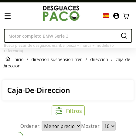
Busca piezas de desguace, escribe: pieza + marca + modelo (o
referencia)
Inicio
/
direccion-suspension-tren
/
direccion
/
caja-de-
direccion
Caja-De-Direccion
Filtros
Ordenar:
Mostrar: