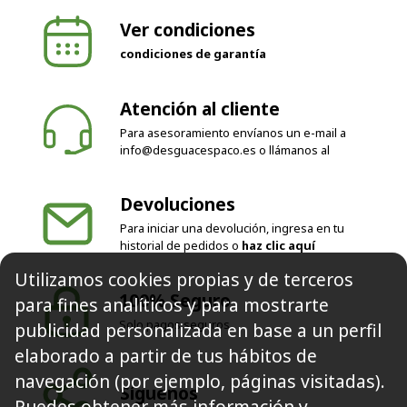
internacionales según país
Ver condiciones
condiciones de garantía
Atención al cliente
Para asesoramiento envíanos un e-mail a
info@desguacespaco.es
o llámanos al
Devoluciones
Para iniciar una devolución, ingresa en tu
Utilizamos cookies propias y de terceros
historial de pedidos o
haz clic aquí
para fines analíticos y para mostrarte
publicidad personalizada en base a un perfil
100% Seguro
elaborado a partir de tus hábitos de
Solo pagos seguros
navegación (por ejemplo, páginas visitadas).
Puedes obtener más información y