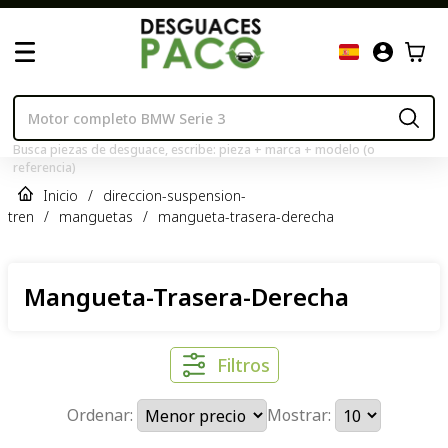
Busca piezas de desguace, escribe: pieza + marca + modelo (o
referencia)
Inicio
/
direccion-suspension-
tren
/
manguetas
/
mangueta-trasera-derecha
Mangueta-Trasera-Derecha
Filtros
Ordenar:
Mostrar: