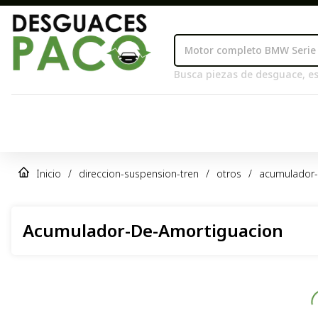
Busca piezas de desguace, es
Inicio
/
direccion-suspension-tren
/
otros
/
acumulador-
Acumulador-De-Amortiguacion