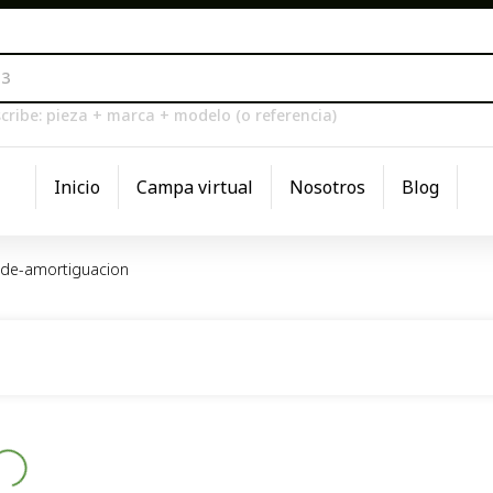
cribe: pieza + marca + modelo (o referencia)
Inicio
Campa virtual
Nosotros
Blog
de-amortiguacion