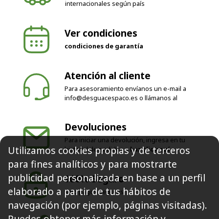
internacionales según país
Ver condiciones
condiciones de garantía
Atención al cliente
Para asesoramiento envíanos un e-mail a
info@desguacespaco.es
o llámanos al
Devoluciones
Para iniciar una devolución, ingresa en tu
Utilizamos cookies propias y de terceros
historial de pedidos o
haz clic aquí
para fines analíticos y para mostrarte
publicidad personalizada en base a un perfil
100% Seguro
elaborado a partir de tus hábitos de
Solo pagos seguros
navegación (por ejemplo, páginas visitadas).
Puedes obtener más información y