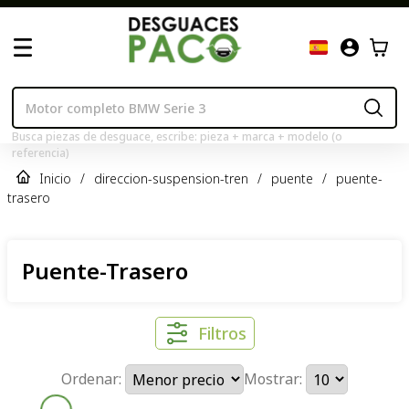
Busca piezas de desguace, escribe: pieza + marca + modelo (o
referencia)
Inicio
/
direccion-suspension-tren
/
puente
/
puente-
trasero
Puente-Trasero
Filtros
Ordenar:
Mostrar: