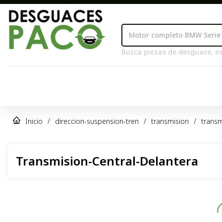
Busca piezas de desguace, es
Inicio
/
direccion-suspension-tren
/
transmision
/
transm
Transmision-Central-Delantera