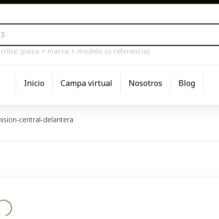
cribe: pieza + marca + modelo (o referencia)
Inicio
Campa virtual
Nosotros
Blog
ision-central-delantera