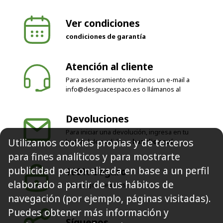
Ver condiciones
condiciones de garantía
Atención al cliente
Para asesoramiento envíanos un e-mail a
info@desguacespaco.es
o llámanos al
Devoluciones
Para iniciar una devolución, ingresa en tu
historial de pedidos o
haz clic aquí
Utilizamos cookies propias y de terceros
100% Seguro
para fines analíticos y para mostrarte
Solo pagos seguros
publicidad personalizada en base a un perfil
elaborado a partir de tus hábitos de
navegación (por ejemplo, páginas visitadas).
Síguenos
Puedes obtener más información y