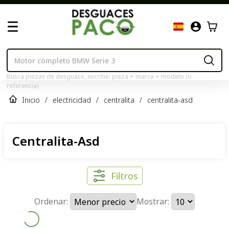
Busca piezas de desguace, escribe: pieza + marca + modelo (o
referencia)
Inicio
/
electricidad
/
centralita
/
centralita-asd
Centralita-Asd
Filtros
Ordenar:
Mostrar: