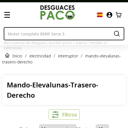
Busca piezas de desguace, escribe: pieza + marca + modelo (o
referencia)
Inicio
/
electricidad
/
interruptor
/
mando-elevalunas-
trasero-derecho
Mando-Elevalunas-Trasero-
Derecho
Filtros