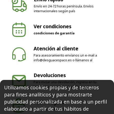
Envío en 24-72 horas península. Envíos
internacionales según país
Ver condiciones
condiciones de garantía
Atención al cliente
Para asesoramiento envíanos un e-mail a
info@desguacespaco.es
o llámanos al
Devoluciones
Para iniciar una devolución, ingresa en tu
Utilizamos cookies propias y de terceros
historial de pedidos o
haz clic aquí
para fines analíticos y para mostrarte
publicidad personalizada en base a un perfil
100% Seguro
elaborado a partir de tus hábitos de
Solo pagos seguros