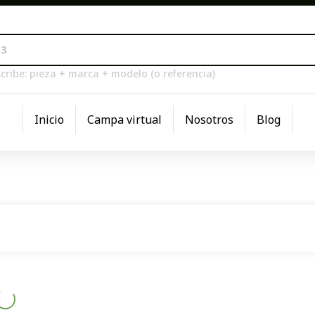
cribe: pieza + marca + modelo (o referencia)
Inicio
Campa virtual
Nosotros
Blog