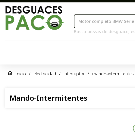
Busca piezas de desguace, es
Inicio
/
electricidad
/
interruptor
/
mando-intermitentes
Mando-Intermitentes