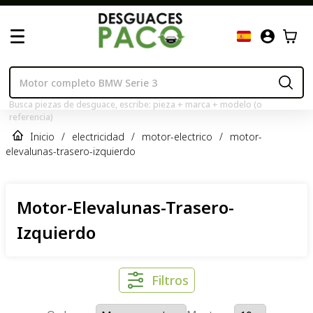
Busca piezas de desguace, escribe: pieza + marca + modelo (o
referencia)
Inicio
/
electricidad
/
motor-electrico
/
motor-
elevalunas-trasero-izquierdo
Motor-Elevalunas-Trasero-
Izquierdo
Filtros