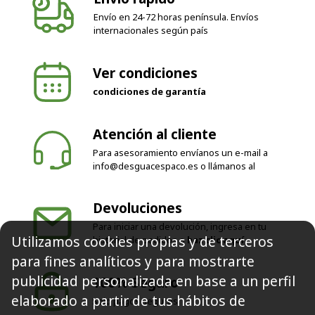
internacionales según país
Ver condiciones
condiciones de garantía
Atención al cliente
Para asesoramiento envíanos un e-mail a
info@desguacespaco.es
o llámanos al
Devoluciones
Para iniciar una devolución, ingresa en tu
historial de pedidos o
haz clic aquí
Utilizamos cookies propias y de terceros
100% Seguro
para fines analíticos y para mostrarte
Solo pagos seguros
publicidad personalizada en base a un perfil
elaborado a partir de tus hábitos de