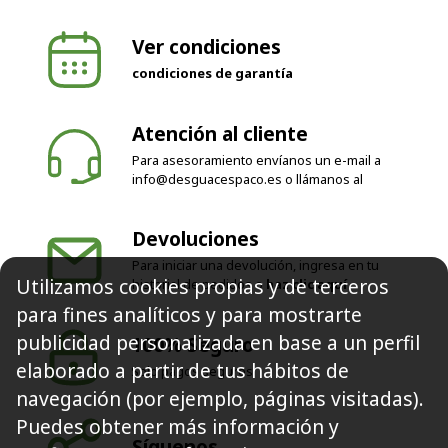
Ver condiciones
condiciones de garantía
Atención al cliente
Para asesoramiento envíanos un e-mail a
info@desguacespaco.es
o llámanos al
Devoluciones
Para iniciar una devolución, ingresa en tu
historial de pedidos o
haz clic aquí
Utilizamos cookies propias y de terceros
100% Seguro
para fines analíticos y para mostrarte
Solo pagos seguros
publicidad personalizada en base a un perfil
elaborado a partir de tus hábitos de
navegación (por ejemplo, páginas visitadas).
Síguenos
Puedes obtener más información y