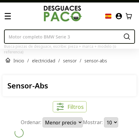
Busca piezas de desguace, escribe: pieza + marca + modelo (o
referencia)
Inicio
/
electricidad
/
sensor
/
sensor-abs
Sensor-Abs
Filtros
Ordenar:
Mostrar: