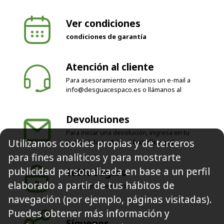
Ver condiciones
condiciones de garantía
Atención al cliente
Para asesoramiento envíanos un e-mail a
info@desguacespaco.es
o llámanos al
Devoluciones
Para iniciar una devolución, ingresa en tu
Utilizamos cookies propias y de terceros
historial de pedidos o
haz clic aquí
para fines analíticos y para mostrarte
publicidad personalizada en base a un perfil
100% Seguro
elaborado a partir de tus hábitos de
Solo pagos seguros
navegación (por ejemplo, páginas visitadas).
Puedes obtener más información y
Síguenos