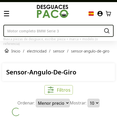
Busca piezas de desguace, escribe: pieza + marca + modelo (o
referencia)
Inicio
/
electricidad
/
sensor
/
sensor-angulo-de-giro
Sensor-Angulo-De-Giro
Filtros
Ordenar:
Mostrar: