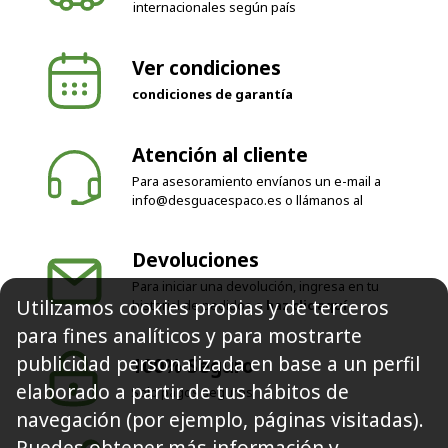
internacionales según país
Ver condiciones
condiciones de garantía
Atención al cliente
Para asesoramiento envíanos un e-mail a
info@desguacespaco.es
o llámanos al
Devoluciones
Para iniciar una devolución, ingresa en tu
Utilizamos cookies propias y de terceros
historial de pedidos o
haz clic aquí
para fines analíticos y para mostrarte
publicidad personalizada en base a un perfil
100% Seguro
elaborado a partir de tus hábitos de
Solo pagos seguros
navegación (por ejemplo, páginas visitadas).
Puedes obtener más información y