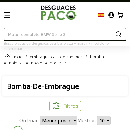
Busca piezas de desguace, escribe: pieza + marca + modelo (o
referencia)
Inicio
/
embrague-caja-de-cambios
/
bomba-
bombin
/
bomba-de-embrague
Bomba-De-Embrague
Filtros
Ordenar:
Mostrar: