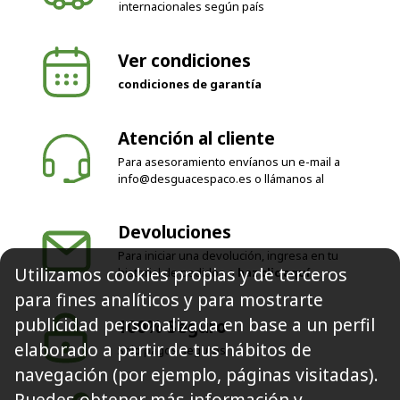
internacionales según país
Ver condiciones
condiciones de garantía
Atención al cliente
Para asesoramiento envíanos un e-mail a
info@desguacespaco.es
o llámanos al
Devoluciones
Para iniciar una devolución, ingresa en tu
Utilizamos cookies propias y de terceros
historial de pedidos o
haz clic aquí
para fines analíticos y para mostrarte
publicidad personalizada en base a un perfil
100% Seguro
elaborado a partir de tus hábitos de
Solo pagos seguros
navegación (por ejemplo, páginas visitadas).
Puedes obtener más información y