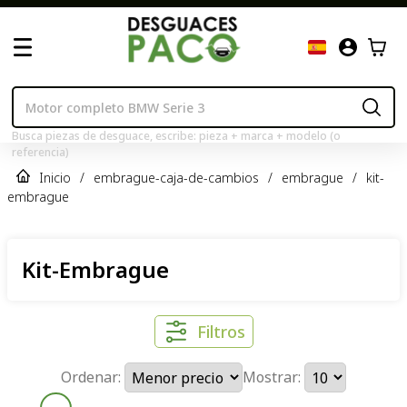
Busca piezas de desguace, escribe: pieza + marca + modelo (o
referencia)
Inicio
/
embrague-caja-de-cambios
/
embrague
/
kit-
embrague
Kit-Embrague
Filtros
Ordenar:
Mostrar: