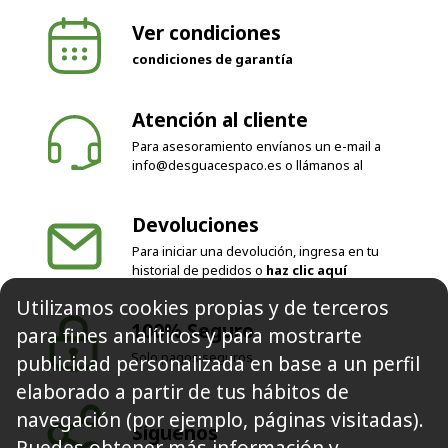
internacionales según país
Ver condiciones
condiciones de garantía
Atención al cliente
Para asesoramiento envíanos un e-mail a
info@desguacespaco.es
o llámanos al
Devoluciones
Para iniciar una devolución, ingresa en tu
Utilizamos cookies propias y de terceros
historial de pedidos o
haz clic aquí
para fines analíticos y para mostrarte
publicidad personalizada en base a un perfil
100% Seguro
elaborado a partir de tus hábitos de
Solo pagos seguros
navegación (por ejemplo, páginas visitadas).
Puedes obtener más información y