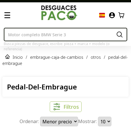
Busca piezas de desguace, escribe: pieza + marca + modelo (o
referencia)
Inicio
/
embrague-caja-de-cambios
/
otros
/
pedal-del-
embrague
Pedal-Del-Embrague
Filtros
Ordenar:
Mostrar: