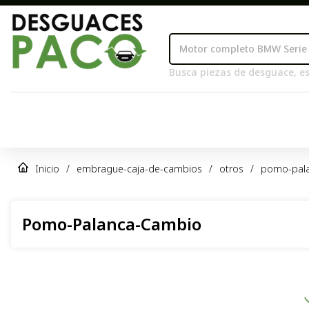
Busca piezas de desguace, es
Inicio
/
embrague-caja-de-cambios
/
otros
/
pomo-pal
Pomo-Palanca-Cambio