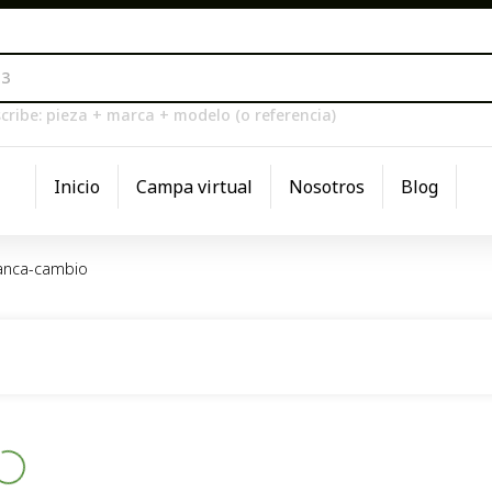
cribe: pieza + marca + modelo (o referencia)
Inicio
Campa virtual
Nosotros
Blog
anca-cambio