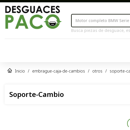
Busca piezas de desguace, es
Inicio
/
embrague-caja-de-cambios
/
otros
/
soporte-c
Soporte-Cambio