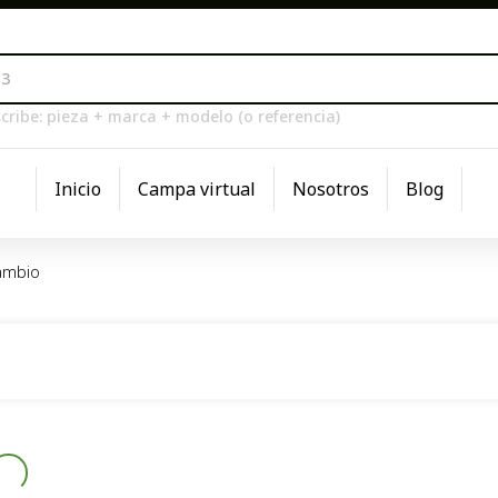
cribe: pieza + marca + modelo (o referencia)
Inicio
Campa virtual
Nosotros
Blog
ambio